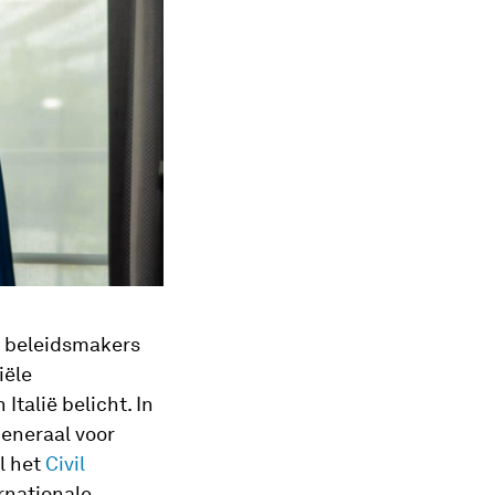
r beleidsmakers
iële
talië belicht. In
eneraal voor
l het
Civil
rnationale