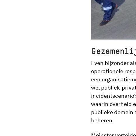
Gezamenli
Even bijzonder al
operationele resp
een organisatiemod
wel publiek-priv
incidentscenario’
waarin overheid en
publieke domein 
beheren.
Meinster vertelde