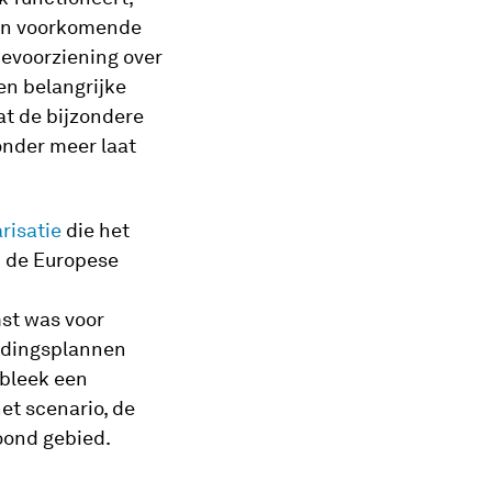
 in voorkomende
ievoorziening over
Een belangrijke
t de bijzondere
onder meer laat
risatie
die het
an de Europese
mst was voor
ijdingsplannen
 bleek een
et scenario, de
woond gebied.