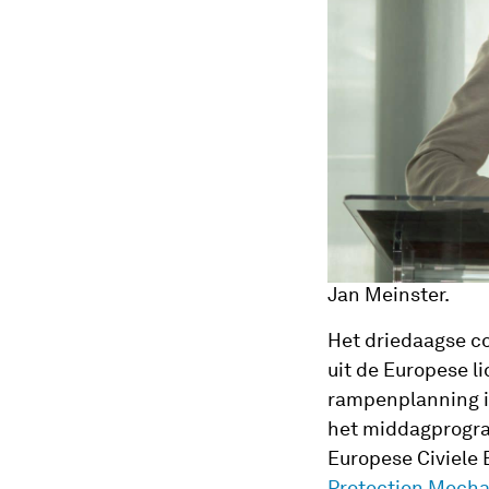
Jan Meinster.
Het driedaagse co
uit de Europese l
rampenplanning in
het middagprogra
Europese Civiele
Protection Mech