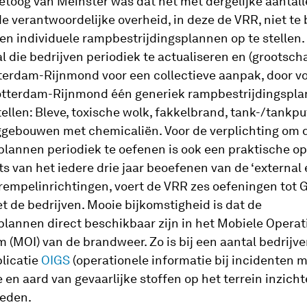
etoog van Meinster was dat het met dergelijke aantalle
de verantwoordelijke overheid, in deze de VRR, niet t
jven individuele rampbestrijdingsplannen op te stellen.
l die bedrijven periodiek te actualiseren en (grootscha
terdam-Rijnmond voor een collectieve aanpak, door vo
otterdam-Rijnmond één generiek rampbestrijdingspla
stellen: Bleve, toxische wolk, fakkelbrand, tank-/tank
ggebouwen met chemicaliën. Voor de verplichting om 
lannen periodiek te oefenen is ook een praktische op
ts van het iedere drie jaar beoefenen van de ‘external
rempelinrichtingen, voert de VRR zes oefeningen tot G
et de bedrijven. Mooie bijkomstigheid is dat de
lannen direct beschikbaar zijn in het Mobiele Operat
 (MOI) van de brandweer. Zo is bij een aantal bedrijve
licatie
OIGS
(operationele informatie bij incidenten m
e en aard van gevaarlijke stoffen op het terrein inzicht
eden.