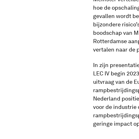
hoe de opschalin
gevallen wordt be
bijzondere risico’
boodschap van Me
Rotterdamse aanpa
vertalen naar de p
In zijn presentat
LEC IV begin 2023
uitvraag van de 
rampbestrijdingsp
Nederland positie
voor de industrie
rampbestrijdingsp
geringe impact op