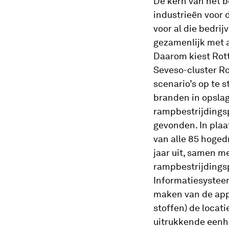
De kern van het b
industrieën voor 
voor al die bedri
gezamenlijk met a
Daarom kiest Rot
Seveso-cluster R
scenario’s op te 
branden in opsla
rampbestrijdingsp
gevonden. In plaa
van alle 85 hoged
jaar uit, samen m
rampbestrijdingsp
Informatiesysteem
maken van de app
stoffen) de locati
uitrukkende eenh