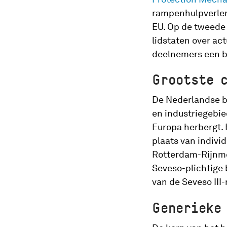
rampenhulpverleni
EU. Op de tweede
lidstaten over ac
deelnemers een be
Grootste 
De Nederlandse bi
en industriegebie
Europa herbergt. 
plaats van indivi
Rotterdam-Rijnmon
Seveso-plichtige 
van de Seveso III-r
Generieke 