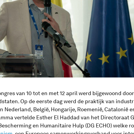
ngres van 10 tot en met 12 april werd bijgewoond doo
idstaten. Op de eerste dag werd de praktijk van industr
 Nederland, België, Hongarije, Roemenië, Catalonië en I
mma vertelde Esther El Haddad van het Directoraat G
 Bescherming en Humanitaire Hulp (DG ECHO) welke ro
anism
, een Europees samenwerkingsverband voor inte