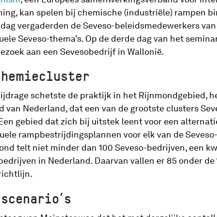
ng, kan spelen bij chemische (industriële) rampen b
 dag vergaderden de Seveso-beleidsmedewerkers van
tuele Seveso-thema’s. Op de derde dag van het semina
zoek aan een Sevesobedrijf in Wallonië.
chemiecluster
jdrage schetste de praktijk in het Rijnmondgebied, h
d van Nederland, dat een van de grootste clusters Sev
Een gebied dat zich bij uitstek leent voor een alternat
duele rampbestrijdingsplannen voor elk van de Seveso-
d telt niet minder dan 100 Seveso-bedrijven, een kwa
bedrijven in Nederland. Daarvan vallen er 85 onder de
ichtlijn.
scenario’s