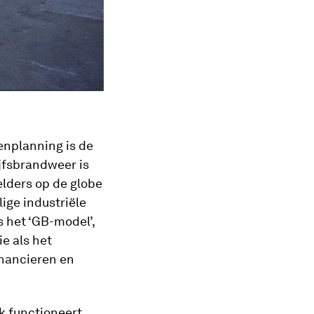
enplanning is de
jfsbrandweer is
elders op de globe
ge industriële
s het ‘GB-model’,
ie als het
inancieren en
k functioneert,