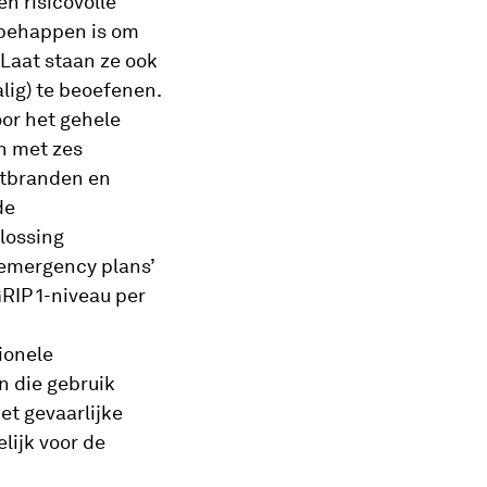
n risicovolle
e behappen is om
 Laat staan ze ook
lig) te beoefenen.
or het gehele
n met zes
putbranden en
de
lossing
 emergency plans’
RIP 1-niveau per
ionele
n die gebruik
et gevaarlijke
elijk voor de