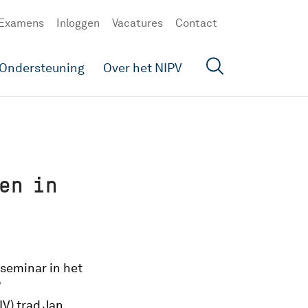
Examens
Inloggen
Vacatures
Contact
Ondersteuning
Over het NIPV
en in
 seminar in het
’
V) trad Jan