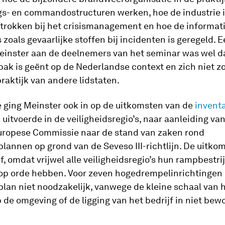
gs- en commandostructuren werken, hoe de industrie
trokken bij het crisismanagement en hoe de informat
s zoals gevaarlijke stoffen bij incidenten is geregeld. 
inster aan de deelnemers van het seminar was wel da
k is geënt op de Nederlandse context en zich niet z
raktijk van andere lidstaten.
ie ging Meinster ook in op de uitkomsten van de
inventa
 uitvoerde in de veiligheidsregio’s, naar aanleiding v
Europese Commissie naar de stand van zaken rond
lannen op grond van de Seveso III-richtlijn. De uitko
f, omdat vrijwel alle veiligheidsregio’s hun rampbestr
 op orde hebben. Voor zeven hogedrempelinrichtingen
lan niet noodzakelijk, vanwege de kleine schaal van h
 de omgeving of de ligging van het bedrijf in niet be