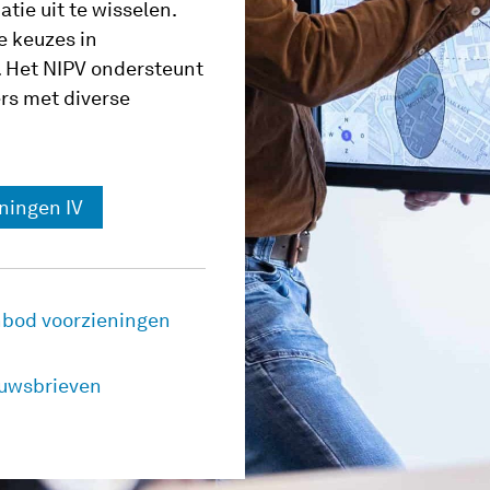
atie uit te wisselen.
e keuzes in
. Het NIPV ondersteunt
ers met diverse
eningen IV
bod voorzieningen
uwsbrieven