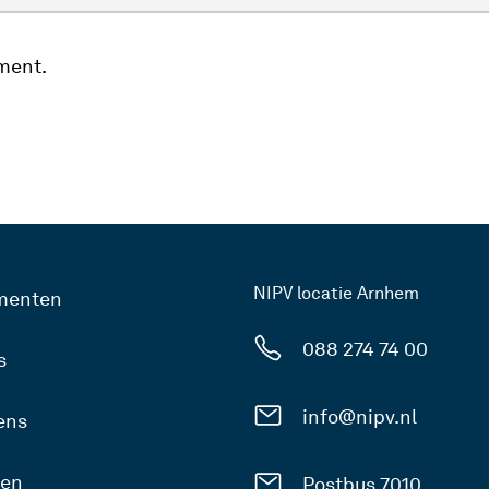
ment.
NIPV locatie Arnhem
menten
088 274 74 00
s
info@nipv.nl
ens
gen
Postbus 7010