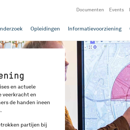
Documenten
Events
onderzoek
Opleidingen
Informatievoorziening
ening
ises en actuele
e veerkracht en
tners de handen ineen
.
trokken partijen bij