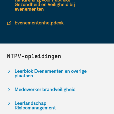
Gezondheid en Veiligheid bij
evenementen
Evenementenhelpdesk
NIPV-opleidingen
Leerblok Evenementen en overige
plaatsen
Medewerker brandveiligheid
Leerlandschap
Risicomanagement