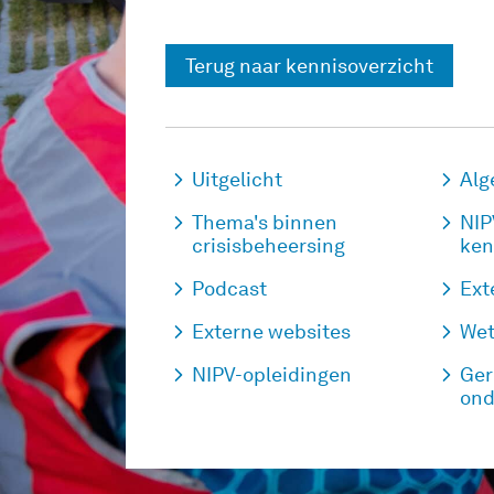
Terug naar kennisoverzicht
Uitgelicht
Alg
Thema's binnen
NIP
crisisbeheersing
ken
Podcast
Ext
Externe websites
Wet
NIPV-opleidingen
Ger
ond