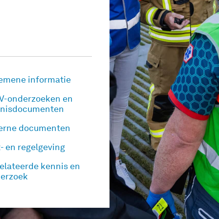
emene informatie
V-onderzoeken en
nisdocumenten
erne documenten
- en regelgeving
elateerde kennis en
erzoek