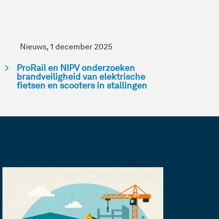
Nieuws, 1 december 2025
ProRail en NIPV onderzoeken
brandveiligheid van elektrische
fietsen en scooters in stallingen