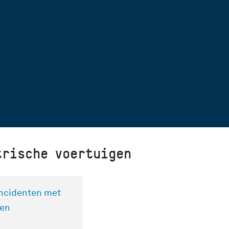
rische voertuigen
incidenten met
gen