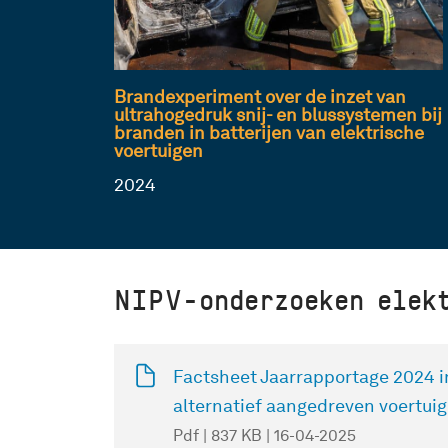
Brandexperiment over de inzet van
ultrahogedruk snij- en blussystemen bij
branden in batterijen van elektrische
voertuigen
2024
NIPV-onderzoeken elekt
Factsheet Jaarrapportage 2024 
alternatief aangedreven voertui
Pdf | 837 KB | 16-04-2025