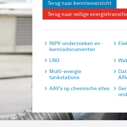
Terug naar kennisoverzicht
Terug naar veilige energietransiti
NIPV-onderzoeken en -
Ele
kennisdocumenten
LNG
Wat
Multi-energie
Dat
tankstations
AAV
AAV's op chemische sites
Ger
ond