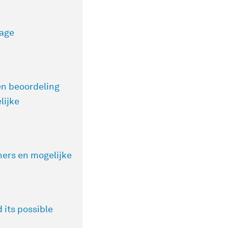
lage
n beoordeling
lijke
ers en mogelijke
 its possible