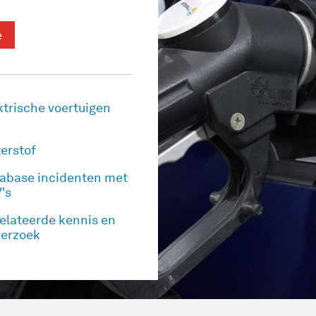
e
ktrische voertuigen
erstof
abase incidenten met
's
elateerde kennis en
erzoek