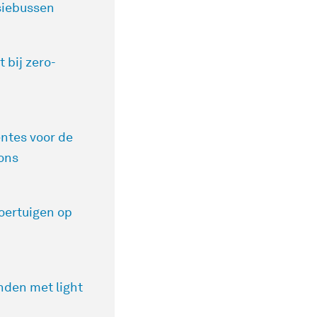
siebussen
bij zero-
ntes voor de
ions
voertuigen op
nden met light