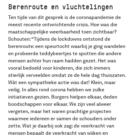
niet eens op eigen grondgebied te zijn – ook
Berenroute en vluchtelingen
rampen in Marokko, Turkije of Oekraïne kunnen
ons hard raken. Nederlanders hebben immers
Ten tijde van dit gesprek is de coronapandemie de
over de hele wereld familie en vrienden.
meest recente ontwrichtende crisis. Hoe was die
Tegenslagen zijn ook overduidelijk van alle
maatschappelijke weerbaarheid toen zichtbaar?
tijden, want de taal bevat genoeg
Schouten: “Tijdens de lockdowns ontstond de
spreekwoorden die erop inhaken. ‘Soms zit het
berenroute: een speurtocht waarbij je ging wandelen
mee, soms zit het tegen’ is volgens sommigen de
en probeerde teddybeertjes te spotten die andere
beste, droge samenvatting ervan. Een laconieke
mensen achter hun raam hadden gezet. Het was
Nederlandse reactie: we halen onze schouders
vooral bedoeld voor kinderen, die zich immers
op als het ons niet persoonlijk raakt. Anderen
stierlijk verveelden omdat ze de hele dag thuiszaten.
zien juist het tegendeel, ze herkennen er de
Wát een sympathieke actie was dat! Klein, maar
essentie van veerkracht in. Uithuilen en opnieuw
veilig. In alles rond corona hebben we zulke
beginnen. Je geeft emoties vrij baan, je raapt
initiatieven gezien. Burgers hielpen elkaar, deden
jezelf op en begint weer. Het is die laatste
boodschappen voor elkaar. We zijn veel alweer
interpretatie die burgemeester van Alkmaar
vergeten, maar het waren prachtige projecten
Anja Schouten het liefst deelt. “Zelfs als je niet
waarmee iedereen er samen de schouders onder
meteen weer kunt beginnen, houd je toch de
zette. Wat je daarbij ook zag: de veerkracht van
moed erin,” stelt ze. “Ik zie dat telkens weer,
mensen bepaalt de veerkracht van wijken en