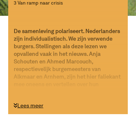
3 Van ramp naar crisis
De samenleving polariseert
.
Nederlanders
zijn individualistisch
. W
e zijn verwende
burgers. Stellingen als deze lezen we
opvallend vaak in het nieuws.
Anja
Schouten en Ahmed Marcouch,
respectievelijk burgemeesters van
Alkmaar en Arnhem, zijn het hier faliekant
mee oneens en vertellen over hun
persoonlijke ervaringen en de
weerbaarheid van burgers. “Er zit ineens
Lees meer
veel kracht in de maatschappij.”
Elk jaar gebeurt er iets wat de maatschappij
schokt. Soms zelfs twee, drie keer. Het hoeft