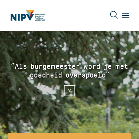
“Als burgemeester word je met
goedheid overspoeld”