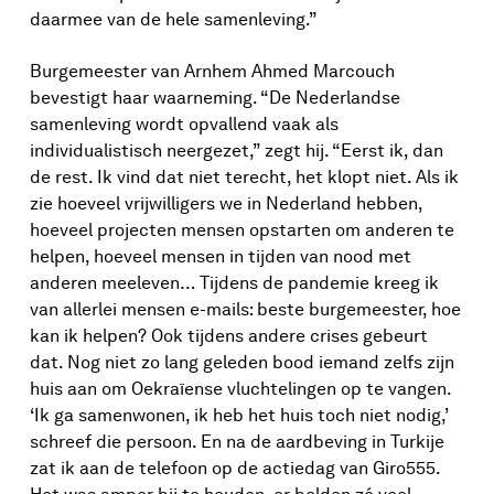
natuurlijk niet alleen in Alkmaar, maar overal in
daarmee van de hele samenleving.”
de maatschappij.”
Burgemeester van Arnhem Ahmed Marcouch
bevestigt haar waarneming. “De Nederlandse
samenleving wordt opvallend vaak als
individualistisch neergezet,” zegt hij. “Eerst ik, dan
de rest. Ik vind dat niet terecht, het klopt niet. Als ik
zie hoeveel vrijwilligers we in Nederland hebben,
hoeveel projecten mensen opstarten om anderen te
helpen, hoeveel mensen in tijden van nood met
anderen meeleven… Tijdens de pandemie kreeg ik
van allerlei mensen e-mails: beste burgemeester, hoe
kan ik helpen? Ook tijdens andere crises gebeurt
dat. Nog niet zo lang geleden bood iemand zelfs zijn
huis aan om Oekraïense vluchtelingen op te vangen.
‘Ik ga samenwonen, ik heb het huis toch niet nodig,’
schreef die persoon. En na de aardbeving in Turkije
zat ik aan de telefoon op de actiedag van Giro555.