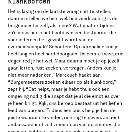
Klankborden
Het is lastig om de laatste vraag niet te stellen,
daarom stellen we hem wel: hoe veerkrachtig is de
burgemeester zelf, als mens? Wat gaat er tijdens
zo’n crisis om in het hoofd van een bestuurder die
voor iedereen het gezicht wordt van de
overheidsaanpak? Schouten: “Op adrenaline kun je
heel lang en heel hard doorgaan. De eerste twee, drie
dagen red je het wel. Maar daarna moet je op jezelf
gaan letten, rust zoeken, vertragen. Anders kun je
niet meer nadenken.” Marcouch haakt aan.
“Burgemeesters zoeken elkaar op als klankbord,”
zegt hij. “Dat helpt, maar je hebt thuis ook een
omgeving nodig die snapt dat je al die emoties over
je heen krijgt. Kijk, ons beroep bestaat uit het lief en
leed van burgers. Tijdens een crisis help je hen de
juiste woorden te vinden, richting te geven. Je bent
ambassadeur of zelfs megafoon van de emoties die
inwoners hebben. Dus van de hele samenleving. Je