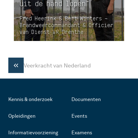
uit de hand lopen”
Fred Heerink & Bert Winters –
Brandweercommandant & Officier
van Dienst VR Drenthe
Veerkracht van Nederland
Kennis & onderzoek
Documenten
Opleidingen
Events
Informatievoorziening
Examens