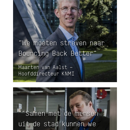
“We moeten streven naar
Bouncing Back Better”
Maarten van Aalst –
Hoofddirecteur KNMI
“”Samen met de mensen
uit de stad kunnen we