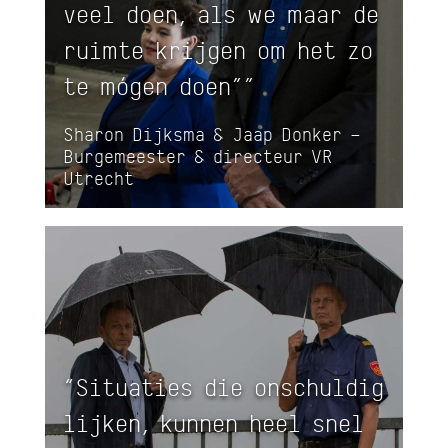
veel doen, als we maar de
ruimte krijgen om het zo
te mógen doen””
Sharon Dijksma & Jaap Donker –
Burgemeester & directeur VR
Utrecht
“Situaties die onschuldig
lijken, kunnen heel snel