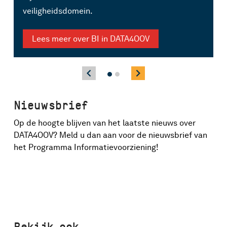
v
veiligheidsdomein.
w
Lees meer over BI in DATA4OOV
chevron_left
chevron_right
Nieuwsbrief
Op de hoogte blijven van het laatste nieuws over
DATA4OOV? Meld u dan aan voor de nieuwsbrief van
het Programma Informatievoorziening!
Bekijk ook