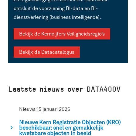
ontsluit de voorziening BI-data en BI-
dienstverlening (business intelligence).
Bekijk de Kerncijfers Veiligheidsregio’s
Bekijk de Datacatalogus
Laatste nieuws over DATA4OOV
Nieuws 15 januari 2026
Nieuwe Kern Registratie Objecten (KRO)
chevron_right
beschikbaar: snel en gemakkelijk
kwetsbare objecten in beeld