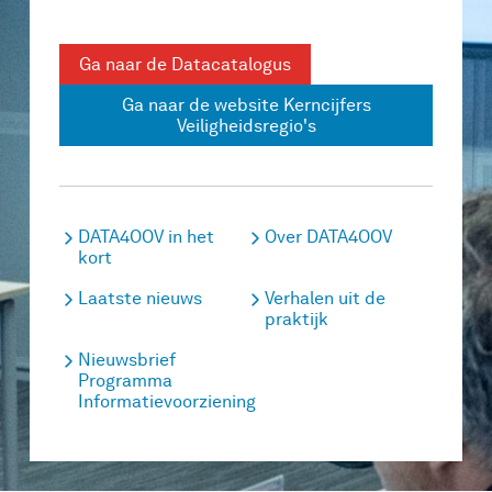
Ga naar de Datacatalogus
Ga naar de website Kerncijfers
Veiligheidsregio's
DATA4OOV in het
Over DATA4OOV
kort
Laatste nieuws
Verhalen uit de
praktijk
Nieuwsbrief
Programma
Informatievoorziening