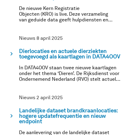
De nieuwe Kern Registratie
Objecten (KRO) is live. Deze verzameling
van geduide data geeft hulpdiensten en
andere crisisfunctionarissen snel en
gemakkelijk zicht op ‘kwetsbare objecten’.
Nieuws 8 april 2025
Dierlocaties en actuele dierziekten
chevron_right
toegevoegd als kaartlagen in DATA4OOV
In DATA4OOV staan twee nieuwe kaartlagen
onder het thema ‘Dieren’. De Rijksdienst voor
Ondernemend Nederland (RVO) stelt actuele
gegevens beschikbaar over dierziekten en
dierlocaties.
Nieuws 2 april 2025
Landelijke dataset brandkraanlocaties:
chevron_right
hogere updatefrequentie en nieuw
endpoint
De aanlevering van de landelijke dataset