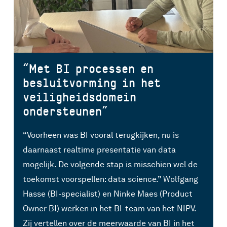
“Met BI processen en
besluitvorming in het
veiligheidsdomein
ondersteunen”
S
“Voorheen was BI vooral terugkijken, nu is
b
daarnaast realtime presentatie van data
d
mogelijk. De volgende stap is misschien wel de
h
toekomst voorspellen: data science.” Wolfgang
e
Hasse (BI-specialist) en Ninke Maes (Product
h
Owner BI) werken in het BI-team van het NIPV.
I
Zij vertellen over de meerwaarde van BI in het