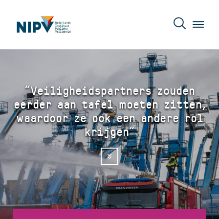
“Veiligheidspartners zouden
eerder aan tafel moeten zitten,
waardoor ze ook een andere rol
krijgen”