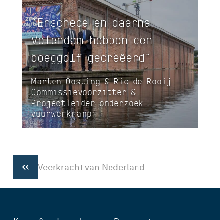
“Enschede en daarna
Volendam hebben een
boeggolf gecreëerd”
Marten Oosting & Ric de Rooij –
Commissievoorzitter &
Projectleider onderzoek
vuurwerkramp
Veerkracht van Nederland