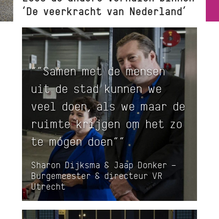
‘De veerkracht van Nederland’
“”Samen met de mensen
uit de stad kunnen we
veel doen, als we maar de
ruimte krijgen om het zo
te mógen doen””
Sharon Dijksma & Jaap Donker –
Burgemeester & directeur VR
Utrecht