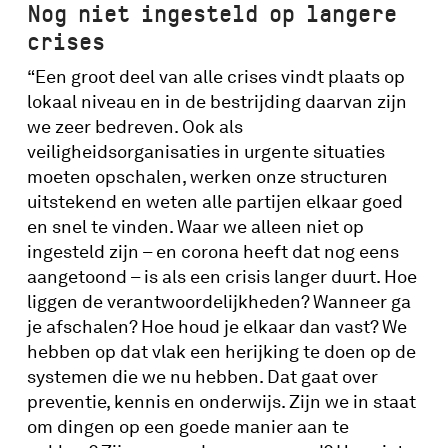
“Dat je in deze functie, midden in de
Nog niet ingesteld op langere
lockdown, vanuit de huiskamer met
crises
veiligheidsmensen aan de slag gaat was
“Een groot deel van alle crises vindt plaats op
heel bijzonder,” zo blikt Vogelzang terug op
lokaal niveau en in de bestrijding daarvan zijn
de eerste maanden van haar nieuwe
we zeer bedreven. Ook als
dienstverband. ”Sinds corona is
veiligheidsorganisaties in urgente situaties
crisisbeheersing natuurlijk veel meer
in
moeten opschalen, werken onze structuren
the picture
gekomen door de grootschalige
uitstekend en weten alle partijen elkaar goed
crises waar we sindsdien mee te maken
en snel te vinden. Waar we alleen niet op
hebben gekregen. We weten wat er goed
ingesteld zijn – en corona heeft dat nog eens
gaat en wat niet goed gaat. Met die kennis
aangetoond – is als een crisis langer duurt. Hoe
zijn we de crisisbeheersing nu aan het
liggen de verantwoordelijkheden? Wanneer ga
herijken.”
je afschalen? Hoe houd je elkaar dan vast? We
hebben op dat vlak een herijking te doen op de
systemen die we nu hebben. Dat gaat over
preventie, kennis en onderwijs. Zijn we in staat
om dingen op een goede manier aan te