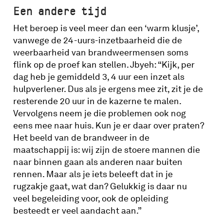
gebruikt. “De hevige ervaringen in je werk,
Een andere tijd
mooi of juist niet, gaan in dat rugzakje. Je
draagt het altijd met je mee.“
Het beroep is veel meer dan een ‘warm klusje’,
vanwege de 24-uurs-inzetbaarheid die de
Jbyeh is hoofdbrandwacht van
weerbaarheid van brandweermensen soms
Amsterdam-Amstelland en intussen
flink op de proef kan stellen. Jbyeh: “Kijk, per
alweer 30 jaar bij de brandweer. Daarvan
dag heb je gemiddeld 3, 4 uur een inzet als
zat hij 27 jaar op de auto, nu drie jaar op
hulpverlener. Dus als je ergens mee zit, zit je de
kantoor. Toch heeft hij in al die jaren nooit
resterende 20 uur in de kazerne te malen.
naar de klok gekeken, stelt hij. “Als
Vervolgens neem je die problemen ook nog
beroepsbrandweermens ben je de hele
eens mee naar huis. Kun je er daar over praten?
dag bezig. Je controleert je spullen, je gaat
Het beeld van de brandweer in de
corveeën. We sporten, we lunchen, we
maatschappij is: wij zijn de stoere mannen die
oefenen, we hebben avondeten.
naar binnen gaan als anderen naar buiten
Tussendoor doe je boodschappen én blus
rennen. Maar als je iets beleeft dat in je
je branden. Een dag bij de brandweer gaat
rugzakje gaat, wat dan? Gelukkig is daar nu
drie keer harder dan een dag bij je gezin.
veel begeleiding voor, ook de opleiding
Er ontstaan hechte vriendschappen. Soms
besteedt er veel aandacht aan.”