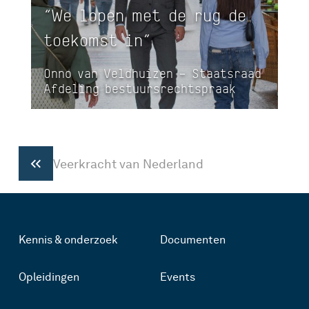
“We lopen met de rug de
toekomst in”
Onno van Veldhuizen – Staatsraad
Afdeling bestuursrechtspraak
Veerkracht van Nederland
Kennis & onderzoek
Documenten
Opleidingen
Events