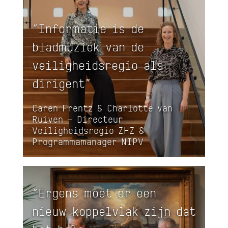
“Informatie is de
bladmuziek van de
veiligheidsregio als
dirigent”
Caren Frentz & Charlotte van
Ruiven – Directeur
Veiligheidsregio ZHZ &
Programmamanager NIPV
“Ergens moet er een
nieuw koppelvlak zijn dat