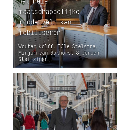
het hele
maatschappelijke
middenveld kan
mobiliseren”
Wouter Kolff, IJle Stelstra,
Mirjam van Bokhorst & Jeroen
Steijsiger