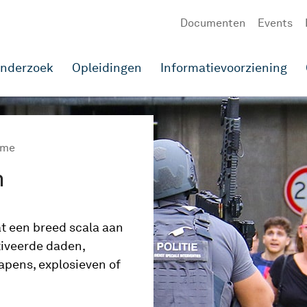
Documenten
Events
onderzoek
Opleidingen
Informatievoorziening
sme
n
t een breed scala aan
iveerde daden,
apens, explosieven of