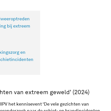
dweeroptreden
ing bij extreem
kingszorg en
schietincidenten
chten van extreem geweld’ (2024)
PV het kennisevent ‘De vele gezichten van
leeronderzoek naar de schiet- en brandincidenten