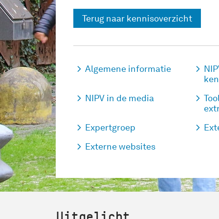
Terug naar kennisoverzicht
Algemene informatie
NIP
ken
NIPV in de media
Too
ext
Expertgroep
Ext
Externe websites
Uitgelicht