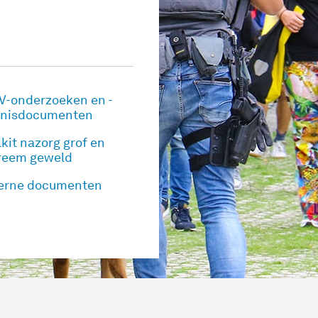
V-onderzoeken en -
nisdocumenten
lkit nazorg grof en
reem geweld
erne documenten