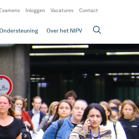
Examens
Inloggen
Vacatures
Contact
Ondersteuning
Over het NIPV