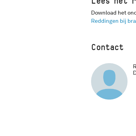
Lees het 
Download het ond
Reddingen bij br
Contact
R
D