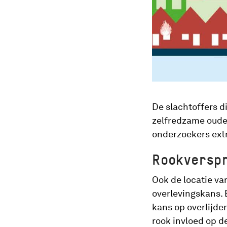
De slachtoffers d
zelfredzame oude
onderzoekers ext
Rookversp
Ook de locatie van
overlevingskans. B
kans op overlijde
rook invloed op d