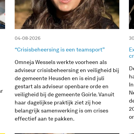
04-08-2026
3
“Crisisbeheersing is een teamsport”
E
c
Omneja Wessels werkte voorheen als
D
adviseur crisisbeheersing en veiligheid bij
h
de gemeente Heusden en is eind juli
In
gestart als adviseur openbare orde en
ar
N
veiligheid bij de gemeente Goirle. Vanuit
de
haar dagelijkse praktijk ziet zij hoe
20
belangrijk samenwerking is om crises
o
effectief aan te pakken.