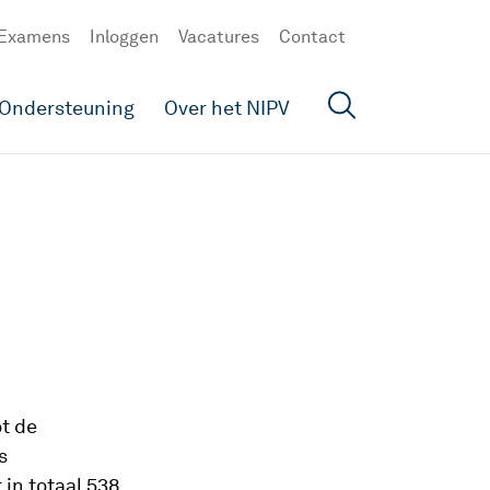
Examens
Inloggen
Vacatures
Contact
Ondersteuning
Over het NIPV
j
t de
s
 in totaal 538