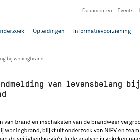
Documenten
Events
onderzoek
Opleidingen
Informatievoorziening
ng bij woningbrand
andmelding van levensbelang bi
nd
n van brand en inschakelen van de brandweer vergroo
ij woningbrand, blijkt uit onderzoek van NIPV en team
n de veiligheidsregio’s. In de analyse is gekeken naar