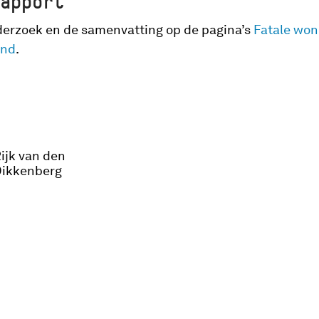
rapport
erzoek en de samenvatting op de pagina’s
Fatale wo
and
.
ijk van den
ikkenberg