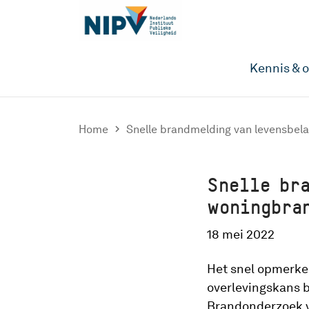
Kennis & 
Home

Snelle brandmelding van levensbela
Snelle br
woningbra
18 mei 2022
Het snel opmerke
overlevingskans b
Brandonderzoek va