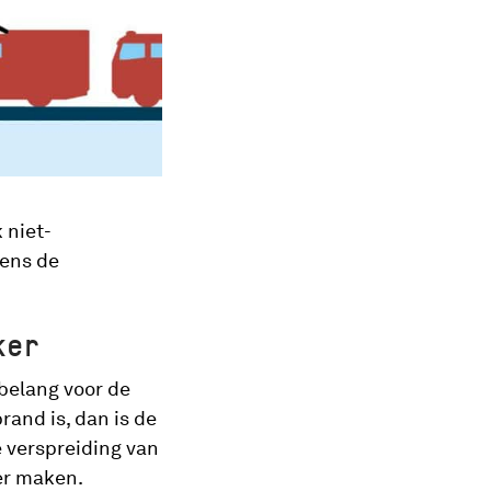
 niet-
ens de
ker
 belang voor de
rand is, dan is de
e verspreiding van
ker maken.