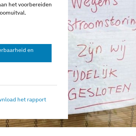
 aan het voorbereiden
roomuitval.
erbaarheid en
nload het rapport