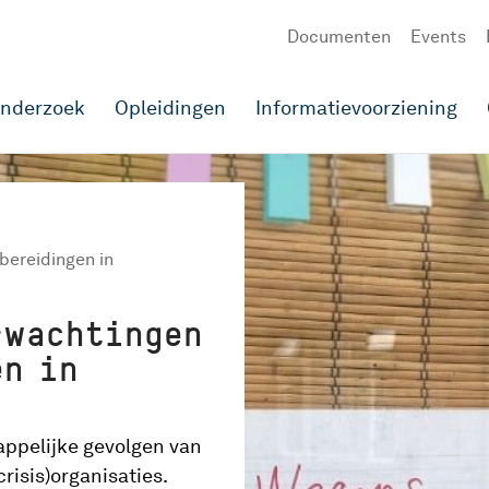
Documenten
Events
onderzoek
Opleidingen
Informatievoorziening
bereidingen in
rwachtingen
en in
ppelijke gevolgen van
risis)organisaties.