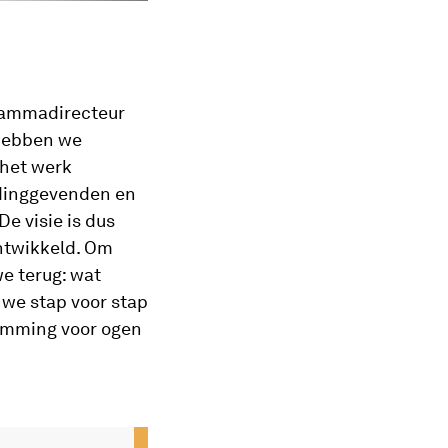
grammadirecteur
 hebben we
 het werk
idinggevenden en
e visie is dus
ntwikkeld. Om
e terug: wat
 we stap voor stap
temming voor ogen