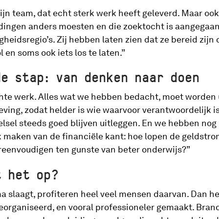
ijn team, dat echt sterk werk heeft geleverd. Maar ook
dingen anders moesten en die zoektocht is aangegaan
igheidsregio’s. Zij hebben laten zien dat ze bereid zijn
l en soms ook iets los te laten.”
de stap: van denken naar doen
chte werk. Alles wat we hebben bedacht, moet worden 
eving, zodat helder is wie waarvoor verantwoordelijk i
lsel steeds goed blijven uitleggen. En we hebben nog
jk maken van de financiële kant: hoe lopen de geldstr
reenvoudigen ten gunste van beter onderwijs?”
t het op?
a slaagt, profiteren heel veel mensen daarvan. Dan 
eorganiseerd, en vooral professioneler gemaakt. Bran