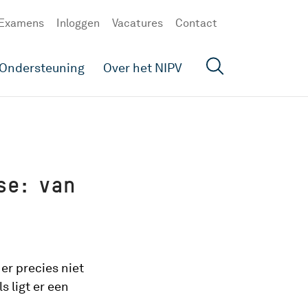
Examens
Inloggen
Vacatures
Contact
Ondersteuning
Over het NIPV
se: van
r precies niet
s ligt er een