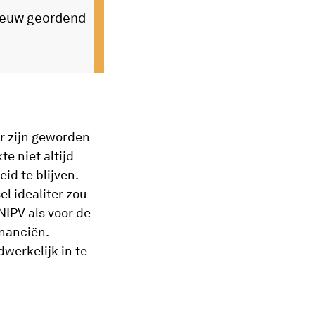
nieuw geordend
er zijn geworden
e niet altijd
id te blijven.
l idealiter zou
NIPV als voor de
inanciën.
werkelijk in te