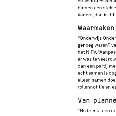
crisisprofessiona
binnen een stelse
kaders, dan is di
Waarmaken
“Onderwijs Onder
genoeg waren”, ve
het NIPV. “Aanpas
er was te veel ro
dan een partij met
echt samen is opg
alleen samen doen.
rollennotitie en 
Van plann
“Nu breekt een c