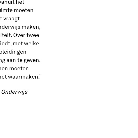
vanuit het
ruimte moeten
t vraagt
onderwijs maken,
iteit. Over twee
biedt, met welke
pleidingen
ng aan te geven.
amen moeten
 het waarmaken.”
m Onderwijs