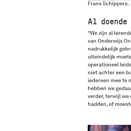
Frans Schippers.
Al doende
“We zijn al leren
van Onderwijs On
nadrukkelijk geb
uiteindelijk moet
operationeel leid
niet achter een 
iedereen mee te 
hebben we gedaan?
verder, terwijl 
hadden, of moeste