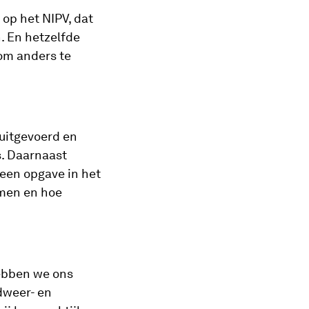
 op het NIPV, dat
. En hetzelfde
 om anders te
uitgevoerd en
s. Daarnaast
 een opgave in het
omen en hoe
hebben we ons
dweer- en