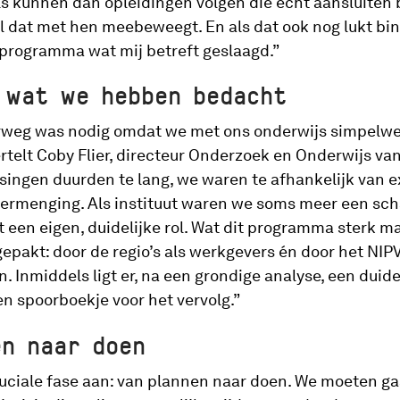
ls kunnen dan opleidingen volgen die echt aansluiten b
l dat met hen meebeweegt. En als dat ook nog lukt bi
t programma wat mij betreft geslaagd.”
 wat we hebben bedacht
weg was nodig omdat we met ons onderwijs simpelwe
rtelt Coby Flier, directeur Onderzoek en Onderwijs va
singen duurden te lang, we waren te afhankelijk van e
lvermenging. Als instituut waren we soms meer een sc
 een eigen, duidelijke rol. Wat dit programma sterk ma
epakt: door de regio’s als werkgevers én door het NIPV
 Inmiddels ligt er, na een grondige analyse, een duidel
een spoorboekje voor het vervolg.”
en naar doen
ruciale fase aan: van plannen naar doen. We moeten g