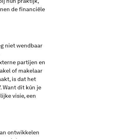
ij hun praktijk,
nnen de financiële
g niet wendbaar
n
xterne partijen en
hakel of makelaar
akt, is dat het
. Want dit kún je
ijke visie, een
aan ontwikkelen