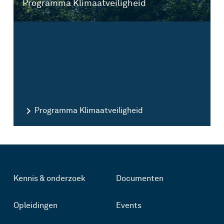
Programma Klimaatveiligheid
Programma Klimaatveiligheid
N
Kennis & onderzoek
Documenten
Opleidingen
Events