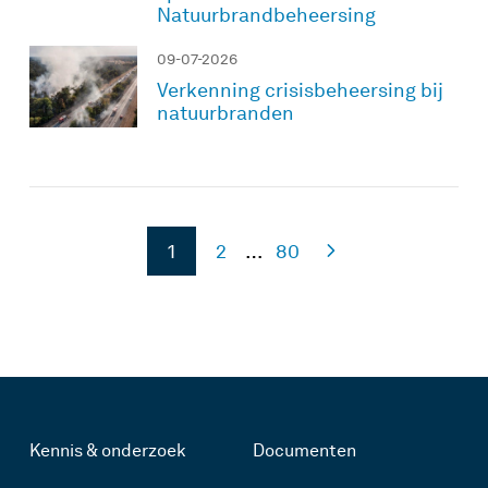
Natuurbrandbeheersing
09-07-2026
Verkenning crisisbeheersing bij
natuurbranden
1
2
…
80
Kennis & onderzoek
Documenten