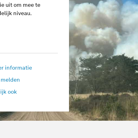
ie uit om mee te
elijk niveau.
r informatie
nmelden
ijk ook