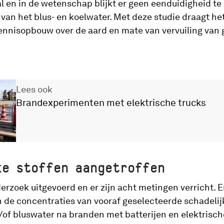
l en in de wetenschap blijkt er geen eenduidigheid te
 van het blus- en koelwater. Met deze studie draagt he
kennisopbouw over de aard en mate van vervuiling van 
Lees ook
Brandexperimenten met elektrische trucks
ke stoffen aangetroffen
nderzoek uitgevoerd en er zijn acht metingen verricht. 
n de concentraties van vooraf geselecteerde schadelijk
n/of bluswater na branden met batterijen en elektris