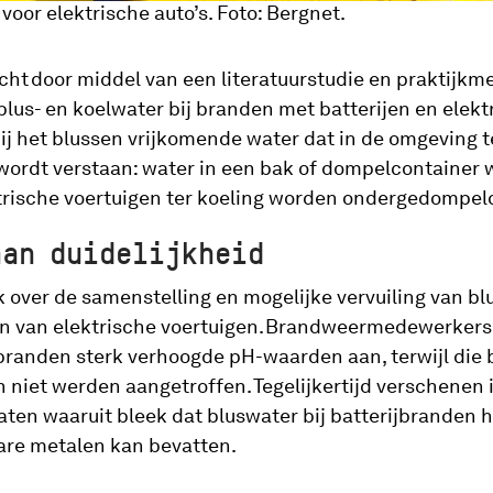
oor elektrische auto’s. Foto: Bergnet.
ht door middel van een literatuurstudie en praktijkm
 blus- en koelwater bij branden met batterijen en elekt
bij het blussen vrijkomende water dat in de omgeving 
ordt verstaan: water in een bak of dompelcontainer w
ktrische voertuigen ter koeling worden ondergedompel
aan duidelijkheid
 over de samenstelling en mogelijke vervuiling van bl
n van elektrische voertuigen. Brandweermedewerkers 
randen sterk verhoogde pH-waarden aan, terwijl die b
 niet werden aangetroffen. Tegelijkertijd verschenen 
ten waaruit bleek dat bluswater bij batterijbranden 
are metalen kan bevatten.