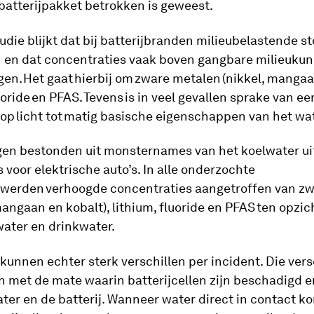
 batterijpakket betrokken is geweest.
tudie blijkt dat bij batterijbranden milieubelastende s
 en dat concentraties vaak boven gangbare milieukun
en. Het gaat hierbij om zware metalen (nikkel, mangaa
luoride en PFAS. Tevens is in veel gevallen sprake van e
 op licht tot matig basische eigenschappen van het wa
gen bestonden uit monsternames van het koelwater ui
voor elektrische auto’s. In alle onderzochte
 werden verhoogde concentraties aangetroffen van z
mangaan en kobalt), lithium, fluoride en PFAS ten opz
water en drinkwater.
kunnen echter sterk verschillen per incident. Die ver
 met de mate waarin batterijcellen zijn beschadigd e
ter en de batterij. Wanneer water direct in contact k