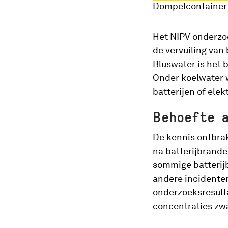
Dompelcontainer v
Het NIPV onderzoc
de vervuiling van
Bluswater is het 
Onder koelwater w
batterijen of ele
Behoefte 
De kennis ontbrak
na batterijbrande
sommige batterijb
andere incidenten
onderzoeksresulta
concentraties zw