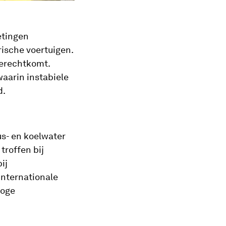
etingen
rische voertuigen.
terechtkomt.
aarin instabiele
d.
us- en koelwater
troffen bij
ij
internationale
hoge