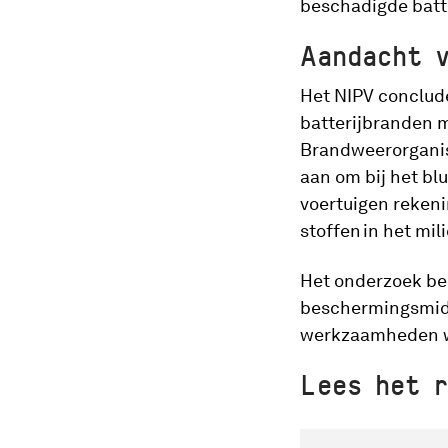
beschadigde batte
Aandacht 
Het NIPV conclude
batterijbranden m
Brandweerorganis
aan om bij het bl
voertuigen rekeni
stoffen in het mil
Het onderzoek be
beschermingsmidd
werkzaamheden wa
Lees het r