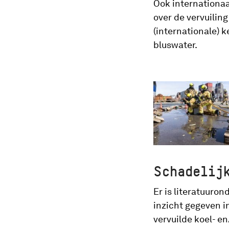
Ook internationaa
over de vervuiling
(internationale) 
bluswater.
Schadelij
Er is literatuuro
inzicht gegeven i
vervuilde koel- e