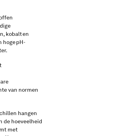
toffen
dige
n, kobalt en
en hoge pH-
ter.
t
ware
ichte van normen
schillen hangen
n de hoeveelheid
omt met