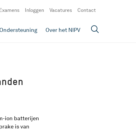
Examens
Inloggen
Vacatures
Contact
Ondersteuning
Over het NIPV
anden
m-ion batterijen
prake is van