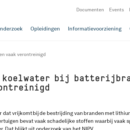
Documenten
Events
onderzoek
Opleidingen
Informatievoorziening
den vaak verontreinigd
 koelwater bij batterijbr
rontreinigd
 dat vrijkomt bij de bestrijding van branden met lithiu
ertuigen bevat vaak schadelijke stoffen waarbij vaak s
r. Dat blijkt uit onderzoek van het NIPV.