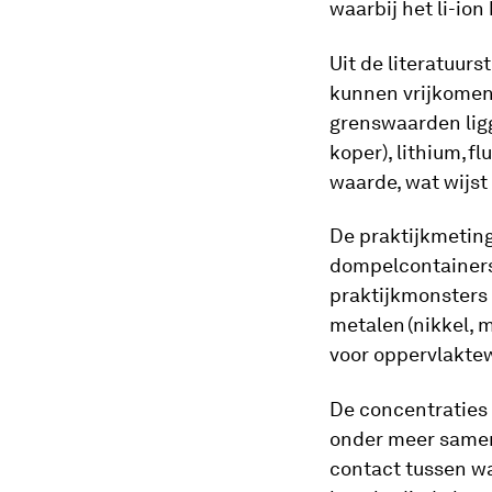
waarbij het li-ion
Uit de literatuurs
kunnen vrijkomen
grenswaarden ligg
koper), lithium, f
waarde, wat wijst
De praktijkmetin
dompelcontainers 
praktijkmonsters
metalen (nikkel, 
voor oppervlakte
De concentraties 
onder meer samen
contact tussen wa