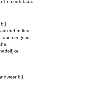
toffen ontstaan.
bij
aan het milieu.
n doen er goed
che
hadelijke
andweer bij