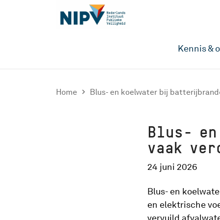
Kennis & 
Home

Blus- en koelwater bij batterijbran
Blus- en
vaak ve
24 juni 2026
Blus- en koelwater
en elektrische vo
vervuild afvalwate