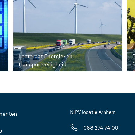
Lectoraat Energie- en
B
transportveiligheid
f
NIPV locatie Arnhem
menten
088 274 74 00
s